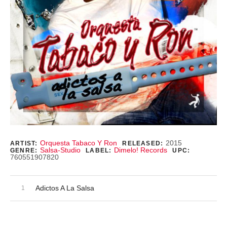
Record Details
Orquesta Tabaco Y Ron
2015
ARTIST:
RELEASED:
Salsa-Studio
Dimelo! Records
GENRE:
LABEL:
UPC:
760551907820
Audio Player
Record Tracklist
Adictos A La Salsa