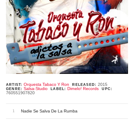
Record Details
Orquesta Tabaco Y Ron
2015
ARTIST:
RELEASED:
Salsa-Studio
Dimelo! Records
GENRE:
LABEL:
UPC:
760551907820
Audio Player
Record Tracklist
Nadie Se Salva De La Rumba