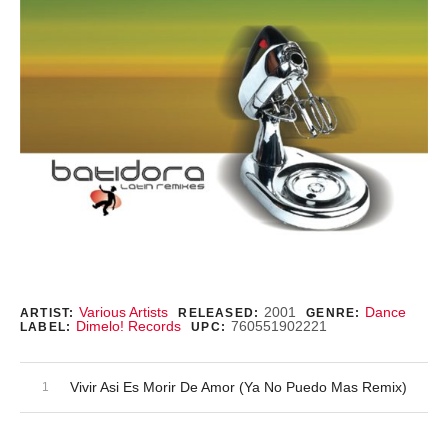
Record Details
Various Artists
2001
Dance
ARTIST:
RELEASED:
GENRE:
Dimelo! Records
760551902221
LABEL:
UPC:
Audio Player
Record Tracklist
Vivir Asi Es Morir De Amor (Ya No Puedo Mas Remix)