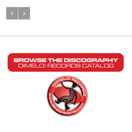
Next: A Comer Chicharrón
Previous: Car Jackea E’to (Bite O
Post navigation