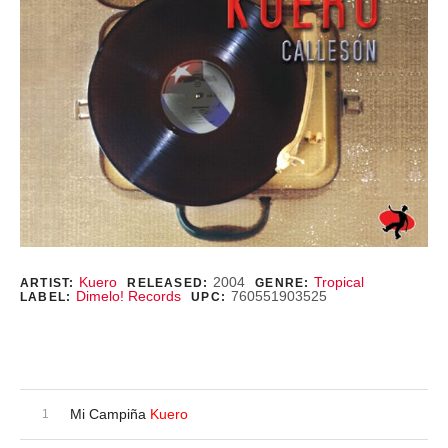
Record Details
Kuero
2004
Tropical
ARTIST:
RELEASED:
GENRE:
Dimelo! Records
760551903525
LABEL:
UPC:
Purchase
Audio Player
Record Tracklist
Mi Campiña
Kuero