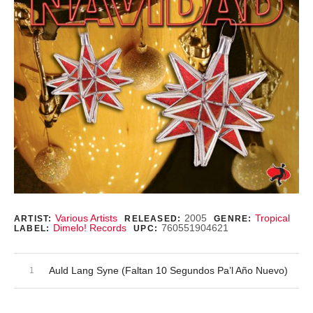
Record Details
Various Artists
2005
Tropical
ARTIST:
RELEASED:
GENRE:
Dimelo! Records
760551904621
LABEL:
UPC:
Audio Player
Record Tracklist
Auld Lang Syne (Faltan 10 Segundos Pa’l Año Nuevo)