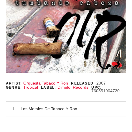
Record Details
Orquesta Tabaco Y Ron
2007
ARTIST:
RELEASED:
Tropical
Dimelo! Records
GENRE:
LABEL:
UPC:
760551904720
Audio Player
Record Tracklist
Los Metales De Tabaco Y Ron